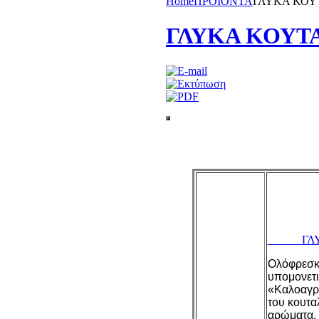
Home
ΠΡΟΪΟΝΤΑ
ΓΛΥΚΑ ΚΟΥ
ΓΛΥΚΑ ΚΟΥΤ
ΓΛΥΚΑ 
Ολόφρεσκα
υπομονετι
«Καλοαγρί
του κουτα
αρώματα.