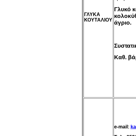
Γλυκό κ
ΓΛΥΚΑ
κολοκύθ
ΚΟΥΤΑΛΙΟΥ
άγριο.
Συστατι
Καθ. βά
e-mail:
ka