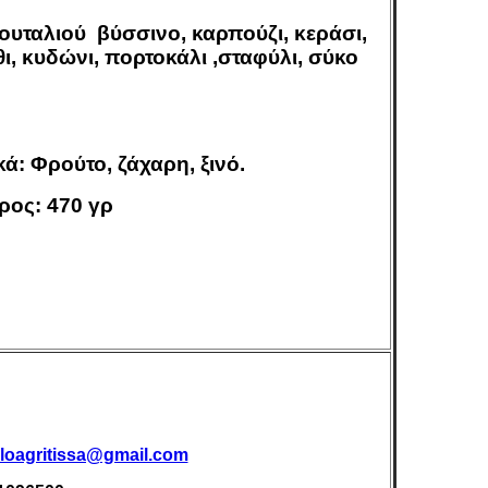
ουταλιού βύσσινο, καρπούζι, κεράσι,
ι, κυδώνι, πορτοκάλι ,σταφύλι, σύκο
κά: Φρούτο, ζάχαρη, ξινό.
ρος: 470 γρ
loagritissa@gmail.com