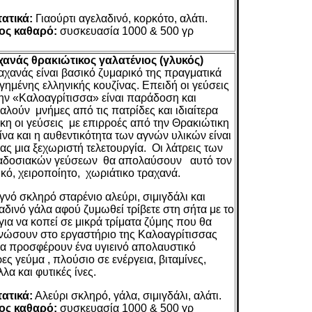
ατικά:
Γιαούρτι αγελαδινό, κορκότο, αλάτι.
ος καθαρό:
συσκευασία 1000 & 500 γρ
ανάς θρακιώτικος
γαλατένιος (γλυκός)
αχανάς είναι βασικό ζυμαρικό της πραγματικά
γημένης ελληνικής κουζίνας. Επειδή οι γεύσεις
την «Καλοαγρίτισσα» είναι παράδοση και
αλούν μνήμες από τις πατρίδες και ιδιαίτερα
η οι γεύσεις με επιρροές από την Θρακιώτικη
ίνα και η αυθεντικότητα των αγνών υλικών είναι
μας μια ξεχωριστή τελετουργία. Οι λάτρεις των
δοσιακών γεύσεων θα απολαύσουν αυτό τον
ικό, χειροποίητο, χωριάτικο τραχανά.
γνό σκληρό σταρένιο αλεύρι, σιμιγδάλι και
αδινό γάλα αφού ζυμωθεί τρίβετε στη σήτα με το
 για να κοπεί σε μικρά τρίματα ζύμης που θα
νώσουν στο εργαστήριο της Καλοαγρίτισσας
θα προσφέρουν ένα υγιεινό απολαυστικό
ες γεύμα , πλούσιο σε ενέργεια, βιταμίνες,
λα και φυτικές ίνες.
ατικά:
Αλεύρι σκληρό, γάλα, σιμιγδάλι, αλάτι.
ος καθαρό:
συσκευασία 1000 & 500 γρ