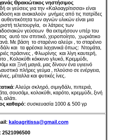
χανάς Θρακιώτικος νηστήσιμος
δή οι γεύσεις για την «Καλοαγρίτισσα» είναι
δοση και ανακαλούν μνήμες από τις πατρίδες
η αυθεντικότητα των αγνών υλικών είναι μια
ριστή τελετουργία, οι λάτρεις των
δοσιακών γεύσεων θα εκτιμήσουν υπέρ του
τος αυτό τον σπιτικό, χειροποίητο, χωριάτικο
ανά.
Με βάση το σταρένιο αλεύρι , το σταρένιο
γδάλι και τα φρέσκα λαχανικά όπως: Ντομάτα,
ριές πράσινες , Φλωρίνης και λίγη καυτερή,
το , Κολοκύθι κόκκινο γλυκό, Κρεμμύδι,
άμι και Ξινή μαγιά, μας δίνουν ένα υγιεινό
αυστικό πλήρες γεύμα , πλούσιο σε ενέργεια,
ίνες, μέταλλα και φυτικές ίνες.
ατικά
: Αλεύρι σκληρό, σιμιγδάλι, πιπεριά,
άτα, σουσάμι, κολοκύθι, καρότο, κρεμμύδι, ξινή
, αλάτι.
ος καθαρό:
συσκευασία 1000 & 500 γρ
ail:
kaloagritissa@gmail.com
: 2521096500