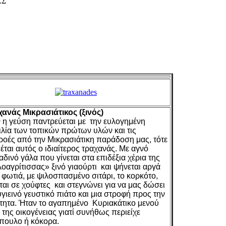
ΕΣ
ανάς Μικρασιάτικος (ξινός)
 η γεύση παντρεύεται με την ευλογημένη
ιλία των τοπικών πρώτων υλών και τις
ροές από την Μικρασιάτικη παράδοση μας, τότε
ιέται αυτός ο ιδιαίτερος τραχανάς. Με αγνό
αδινό γάλα που γίνεται στα επιδέξια χέρια της
οαγρίτισσας» ξινό γιαούρτι και ψήνεται αργά
 φωτιά, με ψιλοσπασμένο σιτάρι, το κορκότο,
ται σε χούφτες και στεγνώνει για να μας δώσει
υγιεινό γευστικό πιάτο και μια στροφή προς την
τητα. Ήταν το αγαπημένο Κυριακάτικο μενού
 της οικογένειας γιατί συνήθως περιείχε
πουλο ή κόκορα.