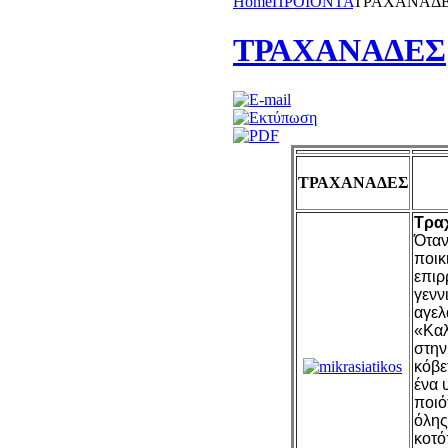
Home
ΠΡΟΪΟΝΤΑ
ΤΡΑΧΑΝΑΔ
ΤΡΑΧΑΝΑΔΕΣ
ΤΡΑΧΑΝΑΔΕΣ
Τραχ
Όταν
ποικ
επιρ
γενν
αγελ
«Καλ
στην
κόβε
ένα 
ποιό
όλης
κοτό