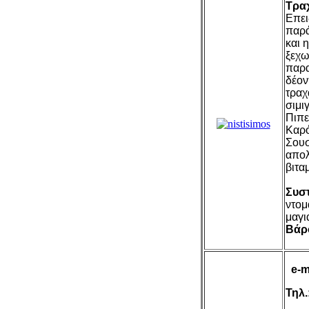
Τρα
Επει
παρά
και 
ξεχω
παρα
δέον
τραχ
σιμι
Πιπε
Καρό
Σουσ
απολ
βιταμ
Συστ
ντομ
μαγιά
Βάρ
e-m
Τηλ.