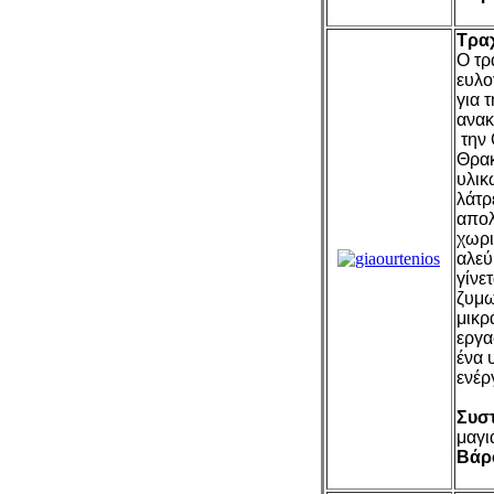
Τραχ
Ο τρ
ευλο
για 
ανακ
την 
Θρακ
υλικ
λάτρ
απολ
χωρι
αλεύ
γίνε
ζυμω
μικρ
εργα
ένα 
ενέργ
Συστ
μαγιά
Βάρ