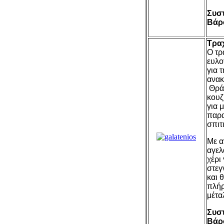
Συστ
Βάρ
Τραχ
Ο τρ
ευλο
για 
ανακ
Θράκ
κουζ
για 
παρα
σπιτ
Με α
αγελ
χέρι
στεγ
και 
πλήρ
μέταλ
Συστ
Βάρ