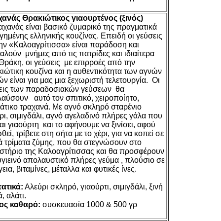
ανάς Θρακιώτικος γιαουρτένος (ξινός)
αχανάς είναι βασικό ζυμαρικό της πραγματικά
γημένης ελληνικής κουζίνας. Επειδή οι γεύσεις
την «Καλοαγρίτισσα» είναι παράδοση και
αλούν μνήμες από τις πατρίδες και ιδιαίτερα
Θράκη, οι γεύσεις με επιρροές από την
ιώτικη κουζίνα και η αυθεντικότητα των αγνών
ών είναι για μας μια ξεχωριστή τελετουργία. Οι
εις των παραδοσιακών γεύσεων θα
αύσουν αυτό τον σπιτικό, χειροποίητο,
άτικο τραχανά.
Με αγνό σκληρό σταρένιο
ρι, σιμιγδάλι, αγνό αγελαδινό πλήρες γάλα που
ται γιαούρτη και το αφήνουμε να ξινίσει, αφού
θεί, τρίβετε στη σήτα με το χέρι, για να κοπεί σε
ά τρίματα ζύμης, που θα στεγνώσουν στο
στήριο της Καλοαγρίτισσας και θα προσφέρουν
υγιεινό απολαυστικό πλήρες γεύμα , πλούσιο σε
εια, βιταμίνες, μέταλλα και φυτικές ίνες.
ατικά:
Αλεύρι σκληρό, γιαούρτι, σιμιγδάλι, ξινή
, αλάτι.
ος καθαρό:
συσκευασία 1000 & 500 γρ